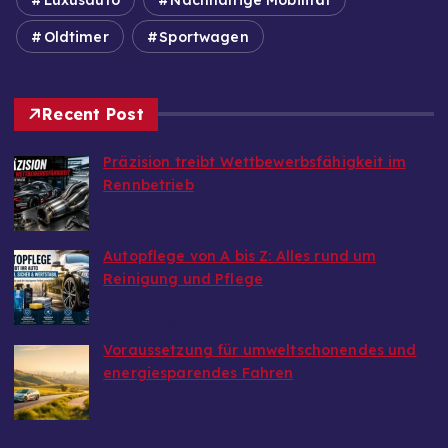
Luxusauto
Nachhaltige Mobilität
Oldtimer
Sportwagen
Recent Post
Präzision treibt Wettbewerbsfähigkeit im
Rennbetrieb
von Autoinfo
6. August 2026
Autopflege von A bis Z: Alles rund um
Reinigung und Pflege
von Autoinfo
29. Juni 2026
Voraussetzung für umweltschonendes und
energiesparendes Fahren
von Autoinfo
29. Juni 2026