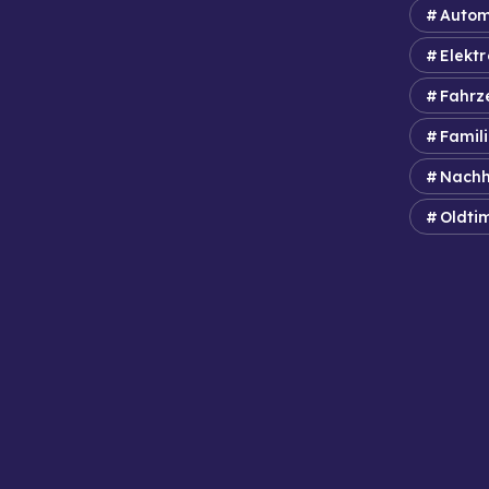
Autom
Elektr
Fahrz
Famil
Nachh
Oldti