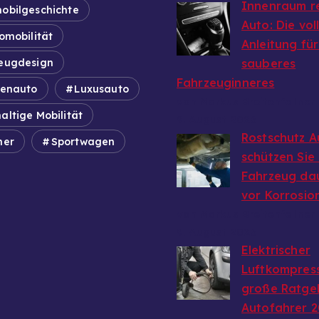
Innenraum r
obilgeschichte
Auto: Die vol
omobilität
Anleitung für
eugdesign
sauberes
Fahrzeuginneres
ienauto
Luxusauto
von Markus Breitenfellner
altige Mobilität
9. August 2026
Rostschutz A
mer
Sportwagen
schützen Sie 
Fahrzeug da
vor Korrosio
von Markus Breitenfellner
9. August 2026
Elektrischer
Luftkompress
große Ratge
Autofahrer 