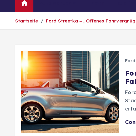
Automarken
News
Oldtim
Startseite
Ford Streetka – „Offenes Fahrvergnüge
Ford
Fo
Fa
Ford
Stad
erfa
Con