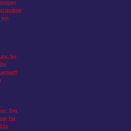
einigen
lständige
 ein
uto: So
Ihr
uerhaft
n
or: Der
ber für
2026