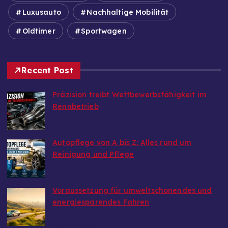
Luxusauto
Nachhaltige Mobilität
Oldtimer
Sportwagen
Recent Post
Präzision treibt Wettbewerbsfähigkeit im
Rennbetrieb
von Autoinfo
6. August 2026
Autopflege von A bis Z: Alles rund um
Reinigung und Pflege
von Autoinfo
29. Juni 2026
Voraussetzung für umweltschonendes und
energiesparendes Fahren
von Autoinfo
29. Juni 2026