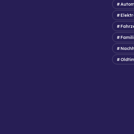
Autom
Elektr
Fahrz
Famil
Nachh
Oldti