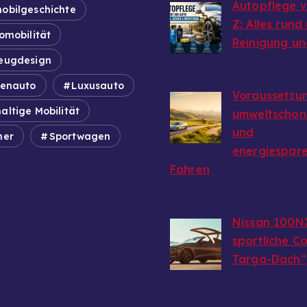
Autopflege v
obilgeschichte
Z: Alles rund
omobilität
Reinigung un
eugdesign
von Autoinfo
29. Juni 2026
ienauto
Luxusauto
Voraussetzun
altige Mobilität
umweltschon
und
mer
Sportwagen
energiespar
Fahren
von Autoinfo
29. Juni 2026
Nissan 100N
sportliche C
Targa-Dach“
von Autoinfo
25. April 2026