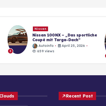
Nissan
Nissan 100NX – „Das sportliche
Coupé mit Targa-Dach“
Autoinfo
April 25, 2026
659 views
3
Clouds
Recent Post