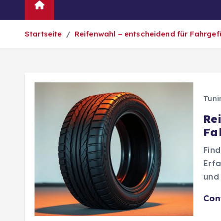
Automarken
News
Oldtim
Startseite
Reifenwahl – entscheidend für Fahrgef
Tuni
Re
Fa
Find
Erfa
und 
Con