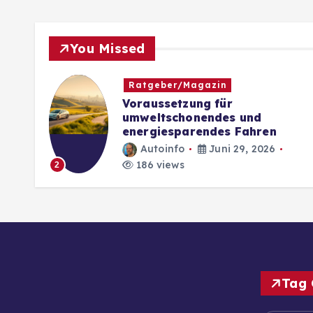
You Missed
Ratgeber/Magazin
es
Voraussetzung für
ege
umweltschonendes und
energiesparendes Fahren
Autoinfo
Juni 29, 2026
186 views
2
Tag 