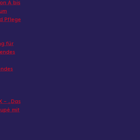
on A bis
 um
d Pflege
g für
endes
endes
X – „Das
oupé mit