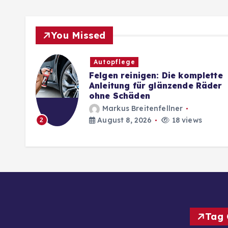
You Missed
Autopflege
Felgen reinigen: Die komplette
g
Anleitung für glänzende Räder
ohne Schäden
Markus Breitenfellner
August 8, 2026
18 views
2
Tag 