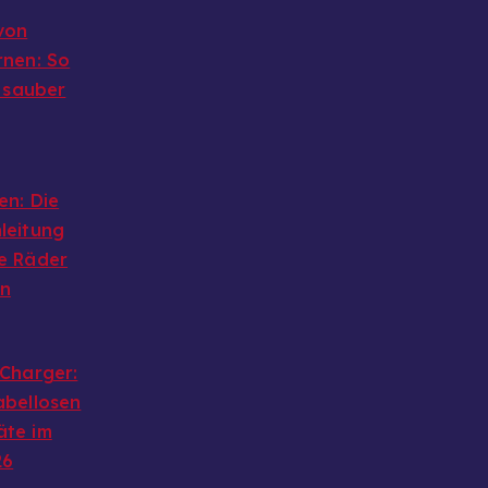
von
rnen: So
g sauber
en: Die
leitung
e Räder
en
 Charger:
abellosen
äte im
26