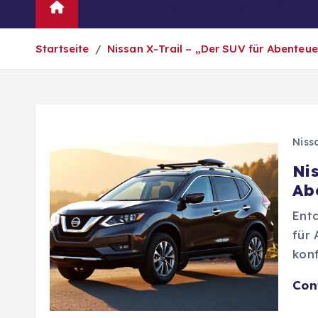
Automarken
News
Oldtim
Startseite
Nissan X-Trail – „Der SUV für Abenteue
Niss
Ni
Ab
Entd
für 
konf
Con