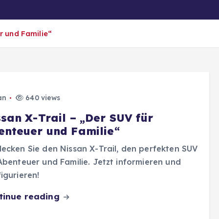
er
Ratgeber/Magazin
Biografien
r und Familie“
an
640 views
ssan X-Trail – „Der SUV für
enteuer und Familie“
ecken Sie den Nissan X-Trail, den perfekten SUV
Abenteuer und Familie. Jetzt informieren und
igurieren!
tinue reading