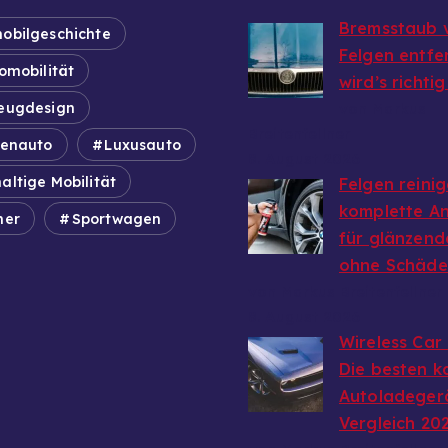
Bremsstaub 
obilgeschichte
Felgen entfe
omobilität
wird’s richti
eugdesign
von Markus
Breitenfellner
ienauto
Luxusauto
8. August 2026
altige Mobilität
Felgen reinig
komplette An
mer
Sportwagen
für glänzend
ohne Schäd
von Markus Breitenfellner
8. August 2026
Wireless Car
Die besten k
Autoladeger
Vergleich 20