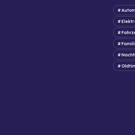
Autom
Elektr
Fahrz
Famil
Nachh
Oldti