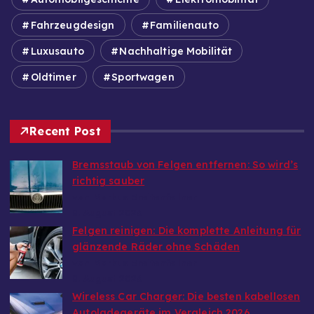
Fahrzeugdesign
Familienauto
Luxusauto
Nachhaltige Mobilität
Oldtimer
Sportwagen
Recent Post
Bremsstaub von Felgen entfernen: So wird’s
richtig sauber
von Markus Breitenfellner
8. August 2026
Felgen reinigen: Die komplette Anleitung für
glänzende Räder ohne Schäden
von Markus Breitenfellner
8. August 2026
Wireless Car Charger: Die besten kabellosen
Autoladegeräte im Vergleich 2026