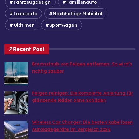
Fahrzeugdesign
Familienauto
Luxusauto
Nachhaltige Mobilität
Oldtimer
Sportwagen
Recent Post
Bremsstaub von Felgen entfernen: So wird’s
richtig sauber
von Markus Breitenfellner
8. August 2026
Felgen reinigen: Die komplette Anleitung für
glänzende Räder ohne Schäden
von Markus Breitenfellner
8. August 2026
Wireless Car Charger: Die besten kabellosen
Autoladegeräte im Vergleich 2026
von Markus Breitenfellner