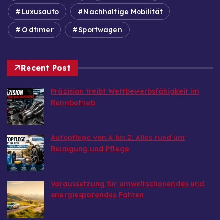
Luxusauto
Nachhaltige Mobilität
Oldtimer
Sportwagen
Recent Post
Präzision treibt Wettbewerbsfähigkeit im
Rennbetrieb
von Autoinfo
6. August 2026
Autopflege von A bis Z: Alles rund um
Reinigung und Pflege
von Autoinfo
29. Juni 2026
Voraussetzung für umweltschonendes und
energiesparendes Fahren
von Autoinfo
29. Juni 2026