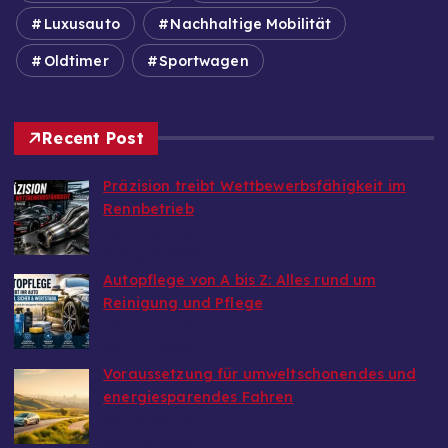
Luxusauto
Nachhaltige Mobilität
Oldtimer
Sportwagen
Recent Post
Präzision treibt Wettbewerbsfähigkeit im
Rennbetrieb
von Autoinfo
6. August 2026
Autopflege von A bis Z: Alles rund um
Reinigung und Pflege
von Autoinfo
29. Juni 2026
Voraussetzung für umweltschonendes und
energiesparendes Fahren
von Autoinfo
29. Juni 2026