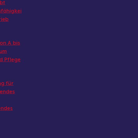
ibt
fähigkei
rieb
on A bis
 um
d Pflege
g für
endes
endes