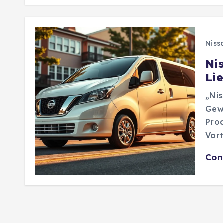
Niss
Ni
Li
„Nis
Gewe
Pro
Vort
Con