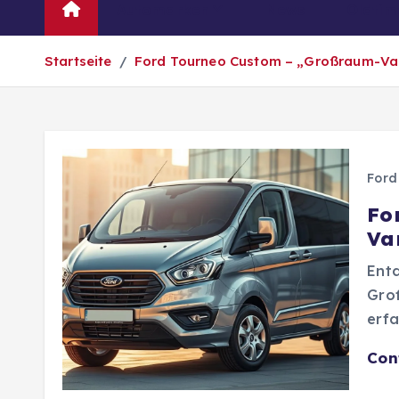
Automarken
News
Oldtim
Startseite
Ford Tourneo Custom – „Großraum-Van 
Ford
Fo
Va
Ent
Groß
erfa
Con