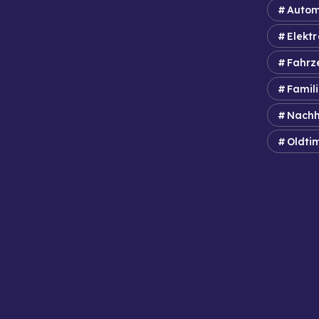
Autom
Elektr
Fahrz
Famil
Nachh
Oldti