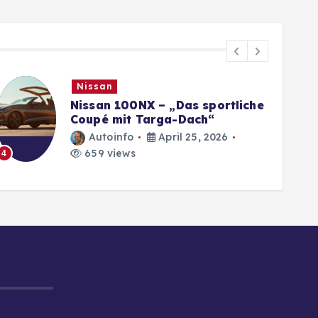
Nissan
Nissan 100NX – „Das sportliche
Coupé mit Targa-Dach“
Autoinfo
April 25, 2026
659 views
4
5