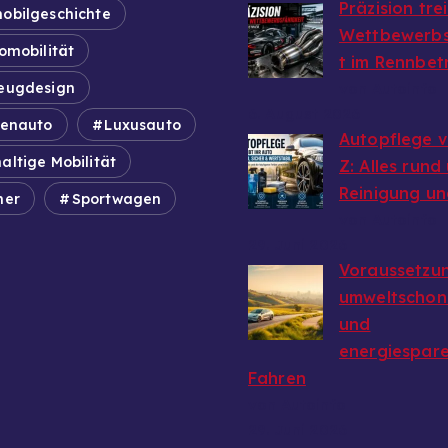
Präzision tre
obilgeschichte
Wettbewerbs
omobilität
t im Rennbet
eugdesign
von Autoinfo
6. August 2026
ienauto
Luxusauto
Autopflege v
altige Mobilität
Z: Alles rund
Reinigung un
mer
Sportwagen
von Autoinfo
29. Juni 2026
Voraussetzun
umweltschon
und
energiespar
Fahren
von Autoinfo
29. Juni 2026