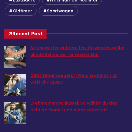
Luxusauto
Nachhaltige Mobilität
Oldtimer
Sportwagen
Recent Post
Scheinwerfer aufbereiten: So werden gelbe,
blinde Scheinwerfer wieder klar
von Markus Breitenfellner
10. August 2026
OBD2 Diagnosegerät: Welches lohnt sich
wirklich? (2026)
von Markus Breitenfellner
10. August 2026
Drehmomentschlüssel: So wählst du das
richtige Modell und nutzt es korrekt
von Markus Breitenfellner
10. August 2026