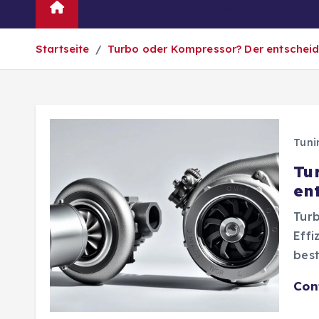
Automarken
News
Oldtim
Startseite
Turbo oder Kompressor? Der entscheid
Tuni
Tu
en
Turb
Effi
best
Con