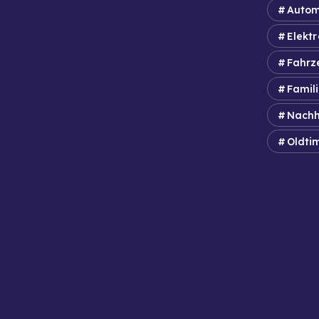
Autom
Elektr
Fahrz
Famil
Nachh
Oldti