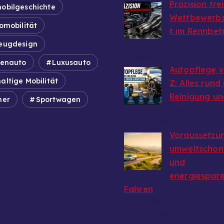
Präzision tre
obilgeschichte
Wettbewerbs
omobilität
t im Rennbet
eugdesign
von Autoinfo
6. August 2026
ienauto
Luxusauto
Autopflege v
altige Mobilität
Z: Alles rund
Reinigung un
mer
Sportwagen
von Autoinfo
29. Juni 2026
Voraussetzun
umweltschon
und
energiespar
Fahren
von Autoinfo
29. Juni 2026