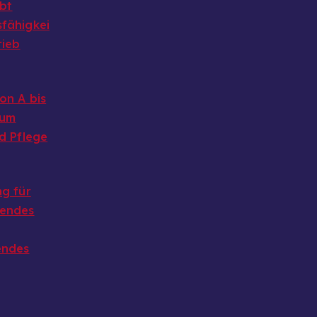
ibt
fähigkei
rieb
on A bis
 um
d Pflege
g für
endes
endes