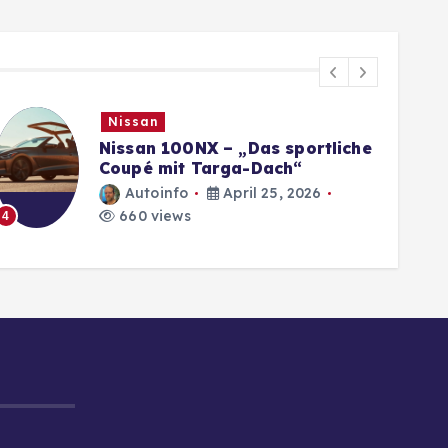
Nissan
Nissan 100NX – „Das sportliche
Coupé mit Targa-Dach“
Autoinfo
April 25, 2026
660 views
4
5