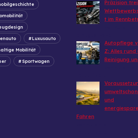
Präzision tre
obilgeschichte
Wettbewerbs
omobilität
t im Rennbet
eugdesign
von Autoinfo
6. August 2026
ienauto
Luxusauto
Autopflege v
altige Mobilität
Z: Alles rund
Reinigung un
mer
Sportwagen
von Autoinfo
29. Juni 2026
Voraussetzun
umweltschon
und
energiespar
Fahren
von Autoinfo
29. Juni 2026