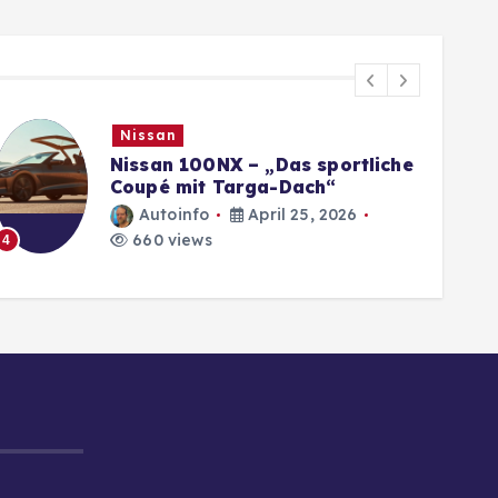
Nissan
Nissan 100NX – „Das sportliche
Coupé mit Targa-Dach“
Autoinfo
April 25, 2026
660 views
4
5