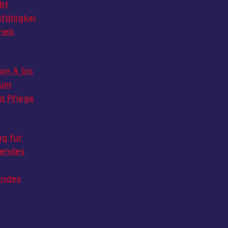
ibt
fähigkei
rieb
on A bis
 um
d Pflege
g für
endes
endes