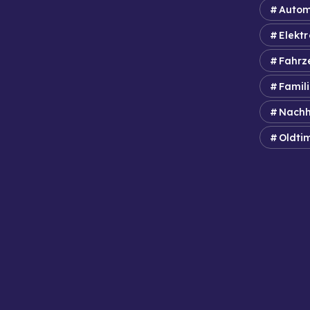
Autom
Elektr
Fahrz
Famil
Nachh
Oldti