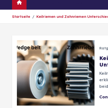
Automarken
News
Oldtim
Startseite
Keilriemen und Zahnriemen Unterschied
Ratg
Ke
Un
Keil
erkl
beid
Con