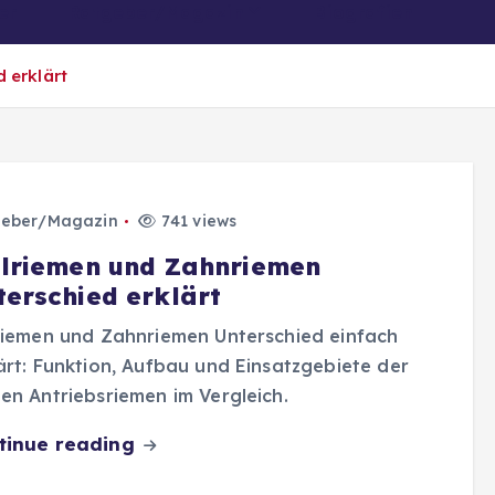
er
Ratgeber/Magazin
Biografien
 erklärt
eber/Magazin
741 views
ilriemen und Zahnriemen
terschied erklärt
riemen und Zahnriemen Unterschied einfach
ärt: Funktion, Aufbau und Einsatzgebiete der
en Antriebsriemen im Vergleich.
tinue reading