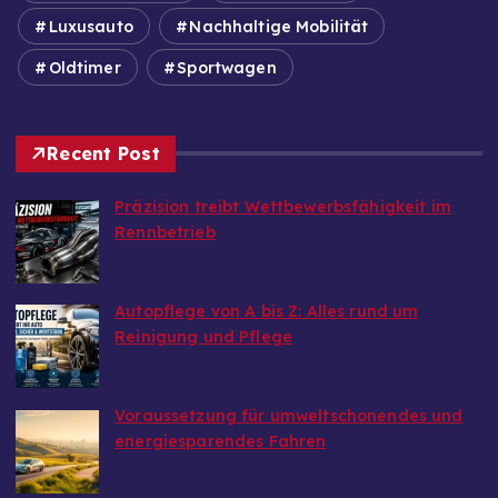
Luxusauto
Nachhaltige Mobilität
Oldtimer
Sportwagen
Recent Post
Präzision treibt Wettbewerbsfähigkeit im
Rennbetrieb
von Autoinfo
6. August 2026
Autopflege von A bis Z: Alles rund um
Reinigung und Pflege
von Autoinfo
29. Juni 2026
Voraussetzung für umweltschonendes und
energiesparendes Fahren
von Autoinfo
29. Juni 2026