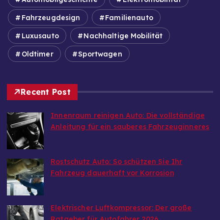
Fahrzeugdesign
Familienauto
Luxusauto
Nachhaltige Mobilität
Oldtimer
Sportwagen
Recent Post
Innenraum reinigen Auto: Die vollständige
Anleitung für ein sauberes Fahrzeuginneres
von Markus Breitenfellner
9. August 2026
Rostschutz Auto: So schützen Sie Ihr
Fahrzeug dauerhaft vor Korrosion
von Markus Breitenfellner
9. August 2026
Elektrischer Luftkompressor: Der große
Ratgeber für Autofahrer 2026