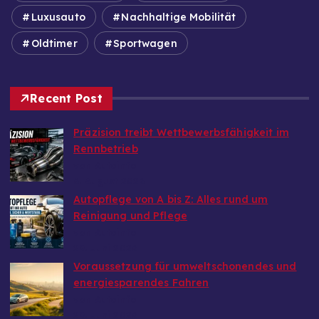
Luxusauto
Nachhaltige Mobilität
Oldtimer
Sportwagen
Recent Post
Präzision treibt Wettbewerbsfähigkeit im
Rennbetrieb
von Autoinfo
6. August 2026
Autopflege von A bis Z: Alles rund um
Reinigung und Pflege
von Autoinfo
29. Juni 2026
Voraussetzung für umweltschonendes und
energiesparendes Fahren
von Autoinfo
29. Juni 2026