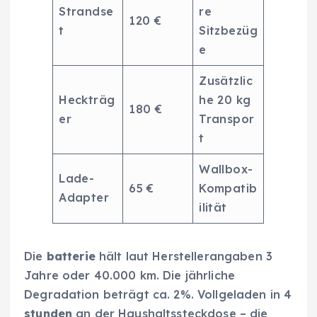
Strandse
re
120 €
t
Sitzbezüg
e
Zusätzlic
Heckträg
he 20 kg
180 €
er
Transpor
t
Wallbox-
Lade-
65 €
Kompatib
Adapter
ilität
Die
batterie
hält laut Herstellerangaben 3
Jahre oder 40.000 km. Die jährliche
Degradation beträgt ca. 2%. Vollgeladen in 4
stunden
an der Haushaltssteckdose – die