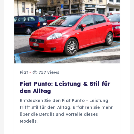
g
s
n
a
v
i
Fiat
757 views
Fiat Punto: Leistung & Stil für
g
den Alltag
Entdecken Sie den Fiat Punto – Leistung
a
trifft Stil für den Alltag. Erfahren Sie mehr
über die Details und Vorteile dieses
t
Modells.