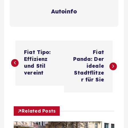
Autoinfo
B
Fiat Tipo:
Fiat
e
Effizienz
Panda: Der
und Stil
ideale
i
vereint
Stadtflitze
r für Sie
t
r
Related Posts
a