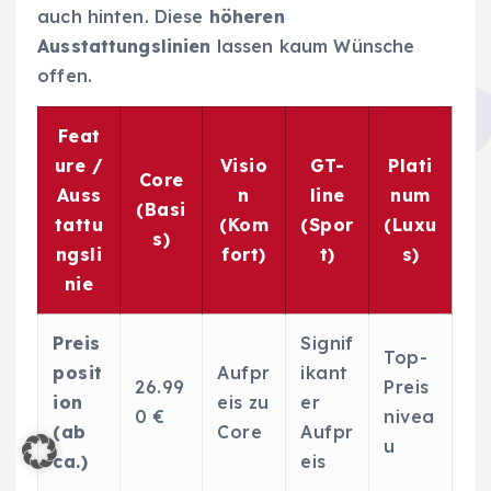
auch hinten. Diese
höheren
Ausstattungslinien
lassen kaum Wünsche
offen.
Feat
ure /
Visio
GT-
Plati
Core
Auss
n
line
num
(Basi
tattu
(Kom
(Spor
(Luxu
s)
ngsli
fort)
t)
s)
nie
Preis
Signif
Top-
posit
Aufpr
ikant
26.99
Preis
ion
eis zu
er
0 €
nivea
(ab
Core
Aufpr
u
ca.)
eis