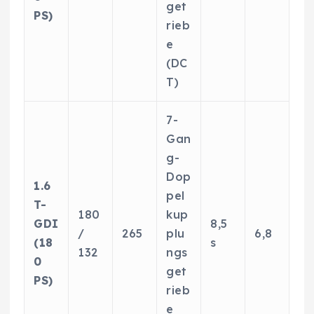
get
PS)
rieb
e
(DC
T)
7-
Gan
g-
Dop
1.6
pel
T-
180
kup
GDI
8,5
/
265
plu
6,8
(18
s
132
ngs
0
get
PS)
rieb
e