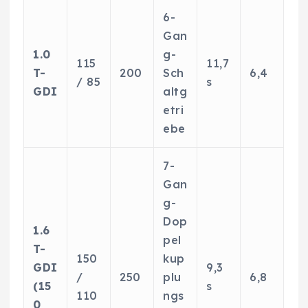
6-
Gan
1.0
g-
115
11,7
T-
200
Sch
6,4
/ 85
s
GDI
altg
etri
ebe
7-
Gan
g-
Dop
1.6
pel
T-
150
kup
GDI
9,3
/
250
plu
6,8
(15
s
110
ngs
0