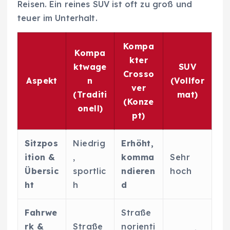
Reisen. Ein reines SUV ist oft zu groß und
teuer im Unterhalt.
Kompa
Kompa
kter
ktwage
SUV
Crosso
Aspekt
n
(Vollfor
ver
(Traditi
mat)
(Konze
onell)
pt)
Sitzpos
Niedrig
Erhöht,
ition &
,
komma
Sehr
Übersic
sportlic
ndieren
hoch
ht
h
d
Fahrwe
Straße
rk &
Straße
norienti