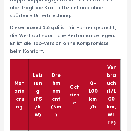
überträgt die Kraft effizient und ohne
spürbare Unterbrechung.
Dieser
xceed 1.6 gdi
ist für Fahrer gedacht,
die Wert auf sportliche Performance legen.
Er ist die Top-Version ohne Kompromisse
beim Komfort.
Ver
Leis
Dre
bra
Mot
tun
hm
0-
uch
Get
oris
g
om
100
(l/1
rieb
ieru
(PS
ent
km
00
e
ng
/k
(Nm
/h
km,
W)
)
WL
TP)