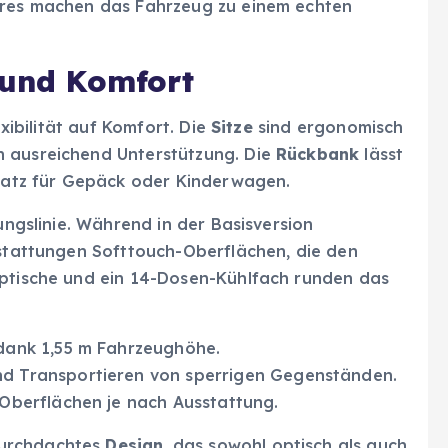
tures machen das Fahrzeug zu einem echten
 und Komfort
lexibilität auf Komfort. Die
Sitze
sind ergonomisch
n ausreichend Unterstützung. Die
Rückbank
lässt
Platz für Gepäck oder Kinderwagen.
tungslinie. Während in der Basisversion
sstattungen Softtouch-Oberflächen, die den
pptische und ein 14-Dosen-Kühlfach runden das
 dank 1,55 m Fahrzeughöhe.
nd Transportieren von sperrigen Gegenständen.
-Oberflächen je nach Ausstattung.
durchdachtes
Design
, das sowohl optisch als auch