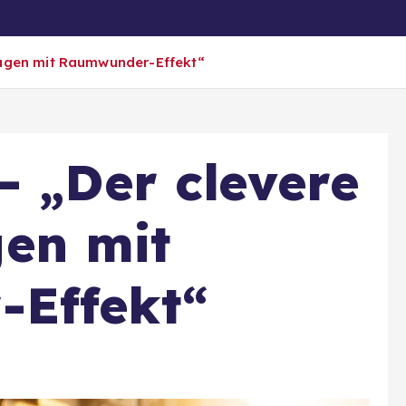
er
Ratgeber/Magazin
Biografien
agen mit Raumwunder-Effekt“
– „Der clevere
en mit
Effekt“