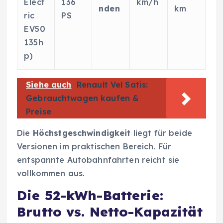
Elect
136
km/h
nden
km
ric
PS
EV50
135h
p)
Siehe auch
Renault Vel Satis:
Gebrauchtwagen kaufen &
Preise
Die
Höchstgeschwindigkeit
liegt für beide
Versionen im praktischen Bereich. Für
entspannte Autobahnfahrten reicht sie
vollkommen aus.
Die 52-kWh-Batterie:
Brutto vs. Netto-Kapazität