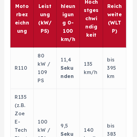
Höch
Moto
Leist
hleun
Reich
stges
rbez
ung
igun
weite
chwi
eichn
(kW/
g 0-
(WLT
ndig
ung
PS)
100
P)
keit
km/h
80
11,4
bis
kW /
135
R110
Seku
395
109
km/h
nden
km
PS
R135
(z.B.
Zoe
E-
100
9,5
bis
Tech
kW /
140
Seku
383