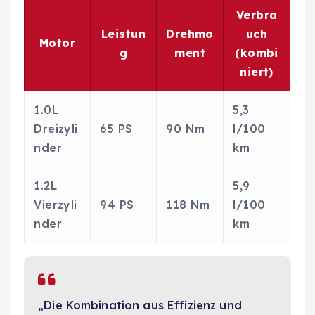
Verbra
Leistun
Drehmo
uch
Motor
g
ment
(kombi
niert)
1.0L
5,3
Dreizyli
65 PS
90 Nm
l/100
nder
km
1.2L
5,9
Vierzyli
94 PS
118 Nm
l/100
nder
km
„Die Kombination aus Effizienz und