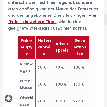
unterscheiden, nicht nur regional, sondern
auch abhängig von der Marke des Fahrzeugs
und den angebotenen Dienstleistungen.
Hier
findest du weitere Tipps
, wie du eine
geeignete Werkstatt auswählen kannst.
Fahrz
Materi
Gesa
Arbeit
eugty
alprei
mtkos
spreis
p
s
ten
Kleinw
30 €
70 €
100 €
agen
Mittel
50 €
100 €
150 €
klasse
Oberkl
70 €
150 €
220 €
asse