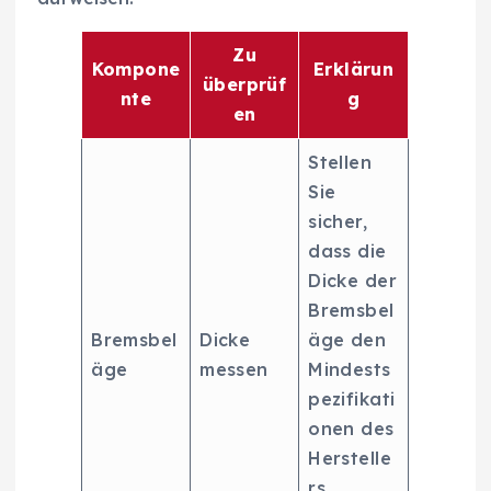
Zu
Kompone
Erklärun
überprüf
nte
g
en
Stellen
Sie
sicher,
dass die
Dicke der
Bremsbel
Bremsbel
Dicke
äge den
äge
messen
Mindests
pezifikati
onen des
Herstelle
rs