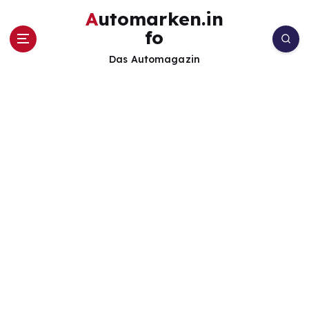
Z
Automarken.in
u
fo
m
I
Das Automagazin
n
h
a
l
t
s
p
r
i
n
g
e
n