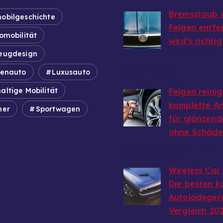
Bremsstaub 
obilgeschichte
Felgen entfe
omobilität
wird’s richti
eugdesign
von Markus
Breitenfellner
ienauto
Luxusauto
8. August 2026
altige Mobilität
Felgen reinig
komplette An
mer
Sportwagen
für glänzend
ohne Schäd
von Markus Breitenfellner
8. August 2026
Wireless Car
Die besten k
Autoladeger
Vergleich 20