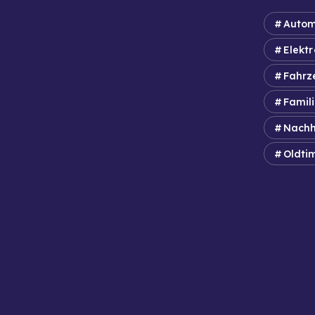
Autom
Elektr
Fahrz
Famil
Nachh
Oldti