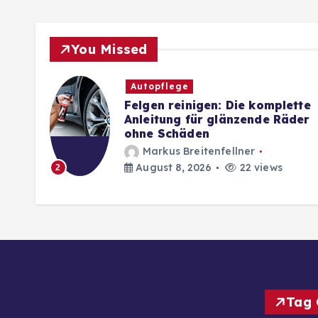
You Missed
Autopflege
Felgen reinigen: Die komplette
g
Anleitung für glänzende Räder
ohne Schäden
Markus Breitenfellner
August 8, 2026
22 views
2
Tag 