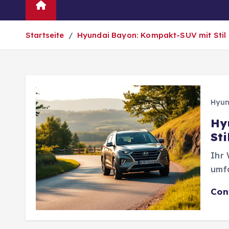
Automarken
News
Oldtim
Startseite
Hyundai Bayon: Kompakt-SUV mit Stil
Hyun
Hy
St
Ihr
umfa
Con