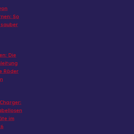
von
rnen: So
g sauber
en: Die
leitung
e Räder
en
 Charger:
abellosen
äte im
26