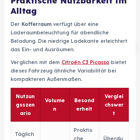
Praktische Nutzbarkeit im
Alltag
Der
Kofferraum
verfügt über eine
Laderaumbeleuchtung für abendliche
Beladung. Die niedrige Ladekante erleichtert
das Ein- und Ausräumen.
Verglichen mit dem
Citroën C3 Picasso
bietet
dieses Fahrzeug ähnliche Variabilität bei
kompakteren Außenmaßen.
Nutzun
Verglei
Volume
Besond
gsszen
chswer
n
erheit
ario
t
Praktis
Täglich
che
Überdu