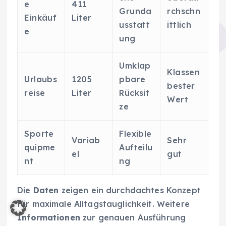
e
411
Grunda
rchschn
Einkäuf
Liter
usstatt
ittlich
e
ung
Umklap
Klassen
Urlaubs
1205
pbare
bester
reise
Liter
Rücksit
Wert
ze
Sporte
Flexible
Variab
Sehr
quipme
Aufteilu
el
gut
nt
ng
Die
Daten
zeigen ein durchdachtes Konzept
für maximale Alltagstauglichkeit. Weitere
Informationen
zur genauen Ausführung