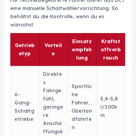
eine manuelle Schaltwählervorrichtung. So
behältst du die Kontrolle, wenn du es
wünschst.
Einsatz
Kraftst
Getrieb
Vorteil
empfeh
offverb
etyp
e
lung
rauch
Direkte
s
Sportlic
Fahrge
6-
he
fühl,
5,4-5,8
Gang-
Fahrer,
geringe
l/100k
Schaltg
Überlan
re
m
etriebe
dfahrte
Anscha
n
ffungsk