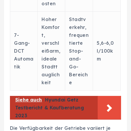
osten
Hoher
Stadtv
Komfor
erkehr,
7-
t,
frequen
Gang-
verschl
tierte
5,6-6,0
DCT
eißarm,
Stop-
l/100k
Automa
ideale
and-
m
tik
Stadtt
Go-
auglich
Bereich
keit
e
Siehe auch
Hyundai Getz
Testbericht & Kaufberatung
2023
Die Verfügbarkeit der Getriebe variiert je