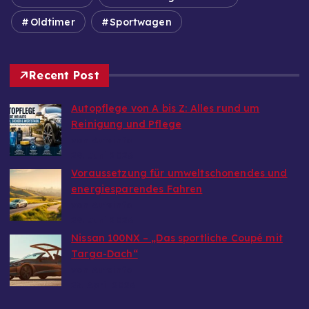
Oldtimer
Sportwagen
Recent Post
Autopflege von A bis Z: Alles rund um
Reinigung und Pflege
von Autoinfo
29. Juni 2026
Voraussetzung für umweltschonendes und
energiesparendes Fahren
von Autoinfo
29. Juni 2026
Nissan 100NX – „Das sportliche Coupé mit
Targa-Dach“
von Autoinfo
25. April 2026