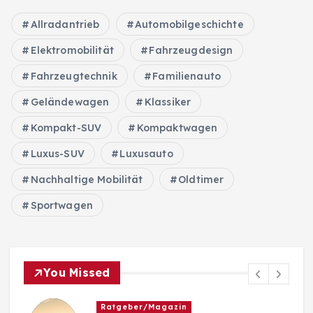
t
Allradantrieb
Automobilgeschichte
r
Elektromobilität
Fahrzeugdesign
Fahrzeugtechnik
ä
Familienauto
Geländewagen
Klassiker
g
Kompakt-SUV
Kompaktwagen
e
Luxus-SUV
Luxusauto
Nachhaltige Mobilität
Oldtimer
Sportwagen
You Missed
Ratgeber/Magazin