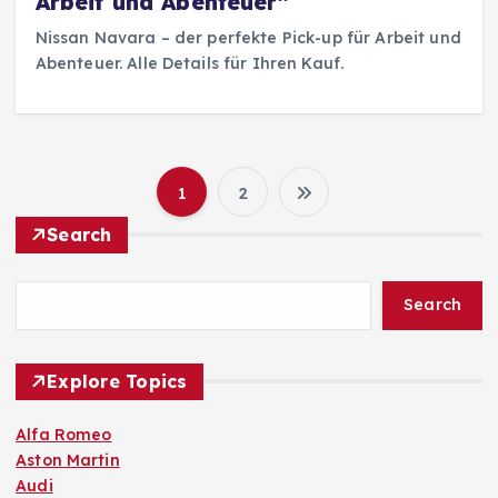
Arbeit und Abenteuer“
Nissan Navara – der perfekte Pick-up für Arbeit und
Abenteuer. Alle Details für Ihren Kauf.
1
2
S
Search
e
Search
i
t
Explore Topics
e
Alfa Romeo
Aston Martin
n
Audi