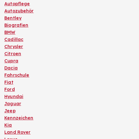
Autopflege
n
Autozubehör
Bentley
u
Biografien
BMW
m
Cadillac
Chrysler
m
Citroen
Cupra
Dacia
e
Fahrschule
Fiat
r
Ford
Hyundai
i
Jaguar
Jeep
e
Kennzeichen
Kia
r
Land Rover