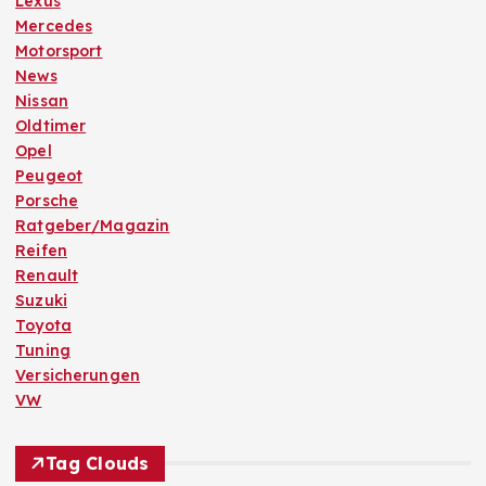
Lexus
u
Mercedes
Motorsport
n
News
Nissan
Oldtimer
g
Opel
Peugeot
d
Porsche
Ratgeber/Magazin
e
Reifen
Renault
r
Suzuki
Toyota
B
Tuning
Versicherungen
e
VW
i
Tag Clouds