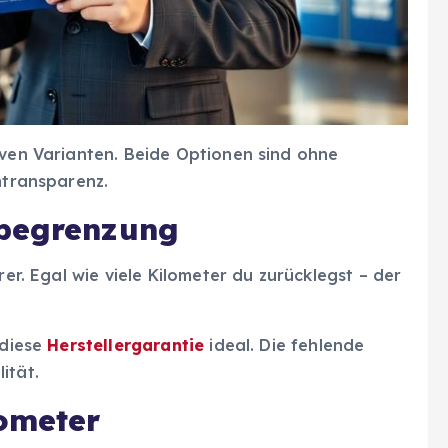
iven Varianten. Beide Optionen sind ohne
ntransparenz.
rbegrenzung
rer. Egal wie viele Kilometer du zurücklegst – der
 diese
Herstellergarantie
ideal. Die fehlende
ität.
lometer