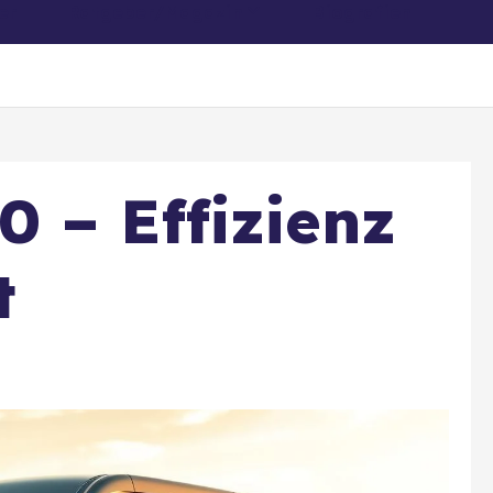
er
Ratgeber/Magazin
Biografien
 – Effizienz
t