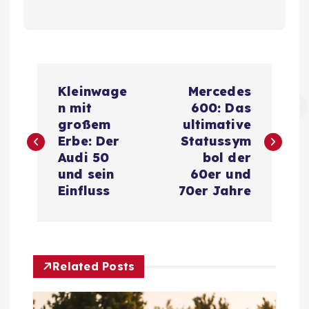
B
Kleinwage
Mercedes
e
n mit
600: Das
großem
ultimative
i
Erbe: Der
Statussym
Audi 50
bol der
t
und sein
60er und
Einfluss
70er Jahre
r
a
Related Posts
g