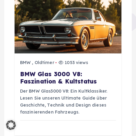
s
n
a
v
i
BMW
,
Oldtimer
1053 views
g
BMW Glas 3000 V8:
Faszination & Kultstatus
a
Der BMW Glas3000 V8: Ein Kultklassiker.
Lesen Sie unseren Ultimate Guide über
t
Geschichte, Technik und Design dieses
faszinierenden Fahrzeugs.
i