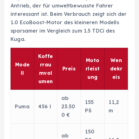
Antrieb, der für umweltbewusste Fahrer
interessant ist. Beim Verbrauch zeigt sich der
1.0 EcoBoost-Motor des kleineren Modells
sparsamer im Vergleich zum 1.5 TDCi des
Kuga.
Koffe
Moto
Wen
Mode
rrau
Preis
rleist
dekr
ll
mvol
ung
eis
umen
ab
155
11,2
Puma
456 l
23.50
PS
m
0 €
150
ab