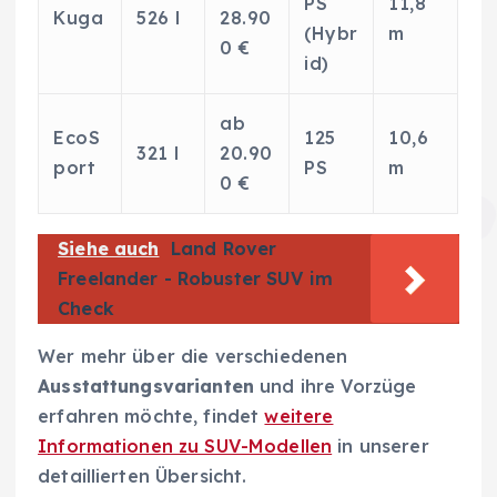
PS
11,8
Kuga
526 l
28.90
(Hybr
m
0 €
id)
ab
EcoS
125
10,6
321 l
20.90
port
PS
m
0 €
Siehe auch
Land Rover
Freelander - Robuster SUV im
Check
Wer mehr über die verschiedenen
Ausstattungsvarianten
und ihre Vorzüge
erfahren möchte, findet
weitere
Informationen zu SUV-Modellen
in unserer
detaillierten Übersicht.