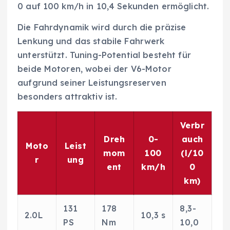
0 auf 100 km/h in 10,4 Sekunden ermöglicht.
Die Fahrdynamik wird durch die präzise
Lenkung und das stabile Fahrwerk
unterstützt. Tuning-Potential besteht für
beide Motoren, wobei der V6-Motor
aufgrund seiner Leistungsreserven
besonders attraktiv ist.
Verbr
Dreh
0-
auch
Moto
Leist
mom
100
(l/10
r
ung
ent
km/h
0
km)
131
178
8,3-
2.0L
10,3 s
PS
Nm
10,0