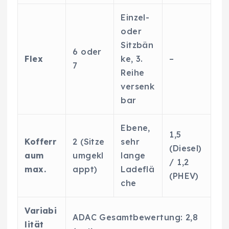
Einzel-
oder
Sitzbän
6 oder
Flex
ke, 3.
–
7
Reihe
versenk
bar
Ebene,
1,5
Kofferr
2 (Sitze
sehr
(Diesel)
aum
umgekl
lange
/ 1,2
max.
appt)
Ladeflä
(PHEV)
che
Variabi
ADAC Gesamtbewertung: 2,8
lität