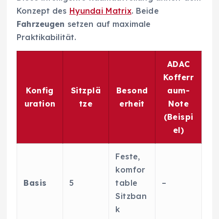
Konzept des
Hyundai Matrix
. Beide
Fahrzeugen
setzen auf maximale
Praktikabilität.
ADAC
Kofferr
Konfig
Sitzplä
Besond
aum-
uration
tze
erheit
Note
(Beispi
el)
Feste,
komfor
Basis
5
table
–
Sitzban
k