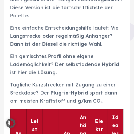
Diese Version ist die fortschrittlichste der
Palette.
Eine einfache Entscheidungshilfe lautet: Viel
Langstrecke oder regelmäßig Anhänger?
Dann ist der
Diesel
die richtige Wahl.
Ein gemischtes Profil ohne eigene
Lademöglichkeit? Der selbstladende
Hybrid
ist hier die Lösung.
Tägliche Kurzstrecken mit Zugang zu einer
Steckdose? Der
Plug-in-Hybrid
spart dann
am meisten Kraftstoff und
g/km
CO₂.
An
Id
Lei
Ele
hä
ea
st
ktr
An
An
ng
les