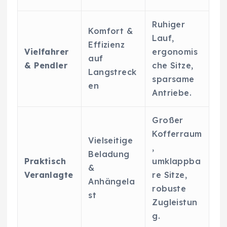
Ruhiger
Komfort &
Lauf,
Effizienz
Vielfahrer
ergonomis
auf
& Pendler
che Sitze,
Langstreck
sparsame
en
Antriebe.
Großer
Kofferraum
Vielseitige
,
Beladung
Praktisch
umklappba
&
Veranlagte
re Sitze,
Anhängela
robuste
st
Zugleistun
g.