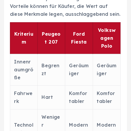
Vorteile können für Käufer, die Wert auf
diese Merkmale legen, ausschlaggebend sein.
Volksw
Kriteriu
Peugeo
Ford
agen
m
t 207
Fiesta
Polo
Innenr
Begren
Geräum
Geräum
aumgrö
zt
iger
iger
ße
Fahrwe
Komfor
Komfor
Hart
rk
tabler
tabler
Wenige
Technol
r
Modern
Modern