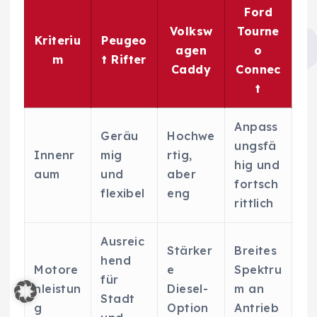
Ford
Volksw
Tourne
Kriteriu
Peugeo
agen
o
m
t Rifter
Caddy
Connec
t
Anpass
Geräu
Hochwe
ungsfä
Innenr
mig
rtig,
hig und
aum
und
aber
fortsch
flexibel
eng
rittlich
Ausreic
Stärker
Breites
hend
Motore
e
Spektru
für
nleistun
Diesel-
m an
Stadt
g
Option
Antrieb