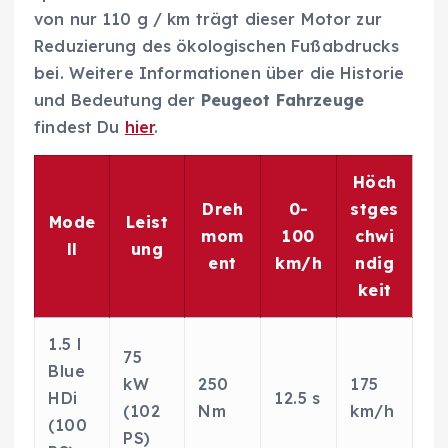
von nur 110 g / km trägt dieser Motor zur
Reduzierung des ökologischen Fußabdrucks
bei. Weitere Informationen über die Historie
und Bedeutung der
Peugeot Fahrzeuge
findest Du
hier
.
Höch
Dreh
0-
stges
Mode
Leist
mom
100
chwi
ll
ung
ent
km/h
ndig
keit
1.5 l
75
Blue
kW
250
175
HDi
12.5 s
(102
Nm
km/h
(100
PS)