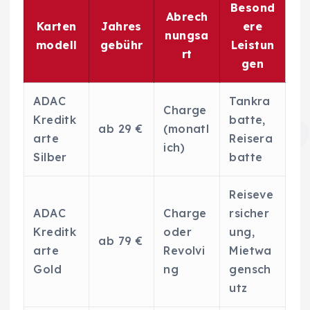
Besond
Abrech
Karten
Jahres
ere
nungsa
modell
gebühr
Leistun
rt
gen
ADAC
Tankra
Charge
Kreditk
batte,
ab 29 €
(monatl
arte
Reisera
ich)
Silber
batte
Reiseve
ADAC
Charge
rsicher
Kreditk
oder
ung,
ab 79 €
arte
Revolvi
Mietwa
Gold
ng
gensch
utz