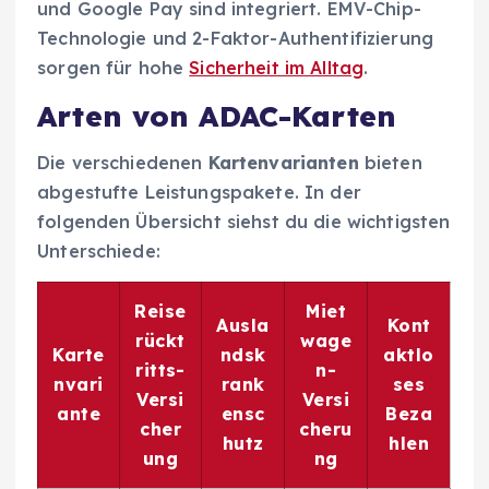
und Google Pay sind integriert. EMV-Chip-
Technologie und 2-Faktor-Authentifizierung
sorgen für hohe
Sicherheit im Alltag
.
Arten von ADAC-Karten
Die verschiedenen
Kartenvarianten
bieten
abgestufte Leistungspakete. In der
folgenden Übersicht siehst du die wichtigsten
Unterschiede:
Reise
Miet
Ausla
Kont
rückt
wage
Karte
ndsk
aktlo
ritts-
n-
nvari
rank
ses
Versi
Versi
ante
ensc
Beza
cher
cheru
hutz
hlen
ung
ng