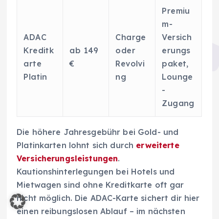
Premiu
m-
ADAC
Charge
Versich
Kreditk
ab 149
oder
erungs
arte
€
Revolvi
paket,
Platin
ng
Lounge
-
Zugang
Die höhere Jahresgebühr bei Gold- und
Platinkarten lohnt sich durch
erweiterte
Versicherungsleistungen
.
Kautionshinterlegungen bei Hotels und
Mietwagen sind ohne Kreditkarte oft gar
nicht möglich. Die ADAC-Karte sichert dir hier
einen reibungslosen Ablauf – im nächsten