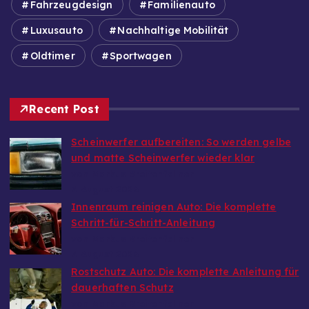
Fahrzeugdesign
Familienauto
Luxusauto
Nachhaltige Mobilität
Oldtimer
Sportwagen
Recent Post
Scheinwerfer aufbereiten: So werden gelbe
und matte Scheinwerfer wieder klar
von Markus Breitenfellner
7. August 2026
Innenraum reinigen Auto: Die komplette
Schritt-für-Schritt-Anleitung
von Markus Breitenfellner
7. August 2026
Rostschutz Auto: Die komplette Anleitung für
dauerhaften Schutz
von Markus Breitenfellner