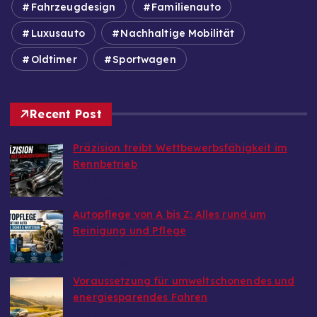
Fahrzeugdesign
Familienauto
Luxusauto
Nachhaltige Mobilität
Oldtimer
Sportwagen
Recent Post
Präzision treibt Wettbewerbsfähigkeit im
Rennbetrieb
von Autoinfo
6. August 2026
Autopflege von A bis Z: Alles rund um
Reinigung und Pflege
von Autoinfo
29. Juni 2026
Voraussetzung für umweltschonendes und
energiesparendes Fahren
von Autoinfo